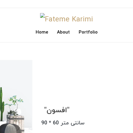
Home
About
Portfolio
"افسون"
90 * 60 سانتی متر